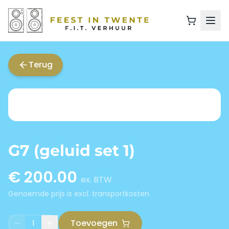
Terug
G7 (geluid set 1)
€
200.00
ex. BTW
Genoemde prijs is excl. transportkosten
Toevoegen
1